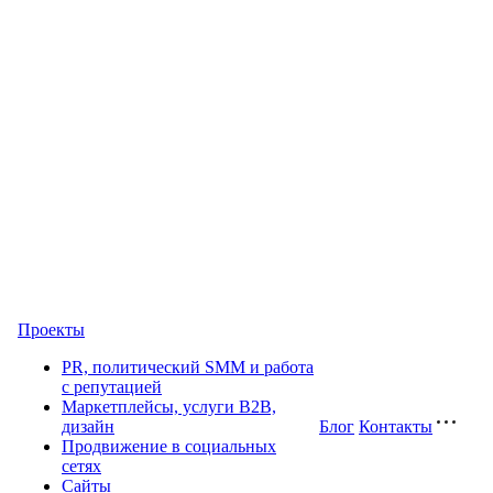
Проекты
PR, политический SMM и работа
с репутацией
Маркетплейсы, услуги B2B,
дизайн
Блог
Контакты
Продвижение в социальных
сетях
Сайты