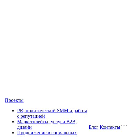
Проекты
PR, политический SMM и работа
с репутацией
Маркетплейсы, услуги B2B,
дизайн
Блог
Контакты
Продвижение в социальных