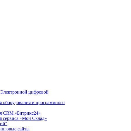
(Электронной цифровой
ия оборудования и программного
ция CRM «Битрикс24»
ия сервиса «Мой Склад»
рий"
инговые сайты