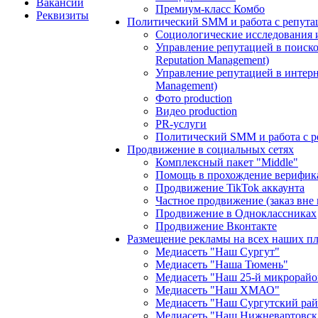
Вакансии
Премиум-класс Комбо
Реквизиты
Политический SMM и работа с репута
Социологические исследования 
Управление репутацией в поиско
Reputation Management)
Управление репутацией в интерне
Management)
Фото production
Видео production
PR-услуги
Политический SMM и работа с р
Продвижение в социальных сетях
Комплексный пакет "Middle"
Помощь в прохождение верифик
Продвижение TikTok аккаунта
Частное продвижение (заказ вне
Продвижение в Одноклассниках
Продвижение Вконтакте
Размещение рекламы на всех наших п
Медиасеть "Наш Сургут"
Медиасеть "Наша Тюмень"
Медиасеть "Наш 25-й микрорайо
Медиасеть "Наш ХМАО"
Медиасеть "Наш Сургутский ра
Медиасеть "Наш Нижневартовск