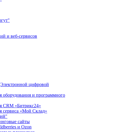
ргут"
ий и веб-сервисов
(Электронной цифровой
ия оборудования и программного
ция CRM «Битрикс24»
ия сервиса «Мой Склад»
рий"
инговые сайты
dberries и Ozon