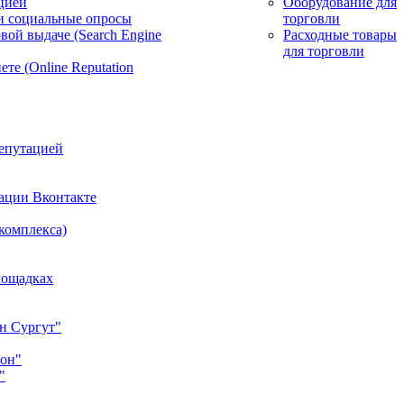
цией
Оборудование для
и социальные опросы
торговли
вой выдаче (Search Engine
Расходные товары
для торговли
те (Online Reputation
епутацией
ации Вконтакте
 комплекса)
лощадках
н Сургут"
йон"
"