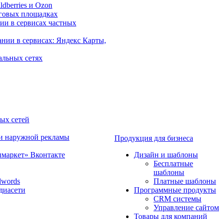
dberries и Ozon
говых площадках
ии в сервисах частных
нии в сервисах: Яндекс Карты,
альных сетях
ных сетей
 и наружной рекламы
Продукция для бизнеса
имаркет» Вконтакте
Дизайн и шаблоны
Бесплатные
шаблоны
dwords
Платные шаблоны
диасети
Программные продукты
CRM системы
Управление сайтом
Товары для компаний