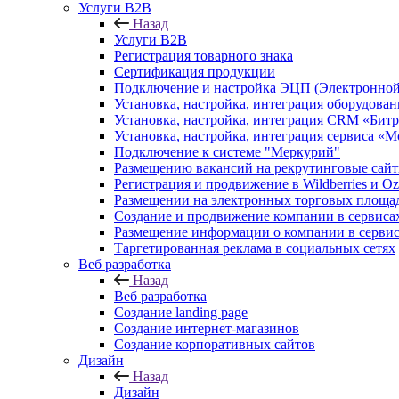
Услуги B2B
Назад
Услуги B2B
Регистрация товарного знака
Сертификация продукции
Подключение и настройка ЭЦП (Электронной
Установка, настройка, интеграция оборудова
Установка, настройка, интеграция CRM «Бит
Установка, настройка, интеграция сервиса «
Подключение к системе "Меркурий"
Размещению вакансий на рекрутинговые сай
Регистрация и продвижение в Wildberries и O
Размещении на электронных торговых площа
Создание и продвижение компании в серви
Размещение информации о компании в сервис
Таргетированная реклама в социальных сетях
Веб разработка
Назад
Веб разработка
Создание landing page
Создание интернет-магазинов
Создание корпоративных сайтов
Дизайн
Назад
Дизайн