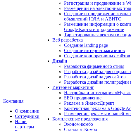
Регистрация и продвижение в Wil
Размещении на электронных тор
Создание и продвижение компан
объявлений ЮЛА и АВИТО
Размещение информации о компа
Google Карты и продвижение
Таргетированная реклама в соци
Веб разработка
Создание landing page
Создание интернет-магазинов
Создание корпоративных сайтов
Дизайн
Разработка фирменного стиля
Разработка дизайна для социаль
Разработка дизайна для сайтов
Разработка дизайна полиграфии
Интернет-маркетинг
Настройка и интеграция «Мульт
SEO продвижение
Компания
Реклама в ЯндексДирект
Контекстная реклама в Google A
О компании
Размещение рекламы в нашей ме
Сотрудники
Комплексные предложения
Наши
Эконом-комбо
партнеры
Стандарт-Комбо