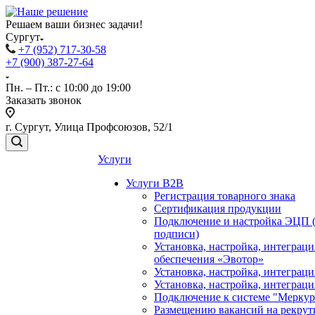
Решаем ваши бизнес задачи!
Сургут
+7 (952) 717-30-58
+7 (900) 387-27-64
Пн. – Пт.: с 10:00 до 19:00
Заказать звонок
г. Сургут, Улица Профсоюзов, 52/1
Услуги
Услуги B2B
Регистрация товарного знака
Сертификация продукции
Подключение и настройка ЭЦП 
подписи)
Установка, настройка, интеграц
обеспечения «Эвотор»
Установка, настройка, интегра
Установка, настройка, интеграц
Подключение к системе "Мерку
Размещению вакансий на рекрут