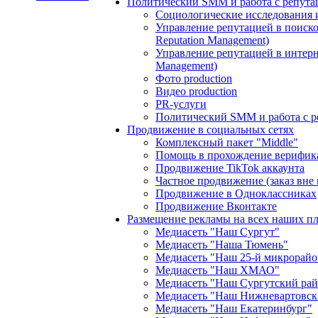
Политический SMM и работа с репута
Социологические исследования 
Управление репутацией в поиско
Reputation Management)
Управление репутацией в интерне
Management)
Фото production
Видео production
PR-услуги
Политический SMM и работа с р
Продвижение в социальных сетях
Комплексный пакет "Middle"
Помощь в прохождение верифик
Продвижение TikTok аккаунта
Частное продвижение (заказ вне
Продвижение в Одноклассниках
Продвижение Вконтакте
Размещение рекламы на всех наших п
Медиасеть "Наш Сургут"
Медиасеть "Наша Тюмень"
Медиасеть "Наш 25-й микрорайо
Медиасеть "Наш ХМАО"
Медиасеть "Наш Сургутский ра
Медиасеть "Наш Нижневартовск
Медиасеть "Наш Екатеринбург"