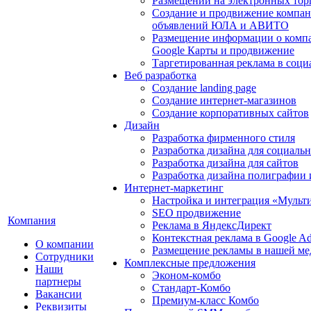
Размещении на электронных тор
Создание и продвижение компан
объявлений ЮЛА и АВИТО
Размещение информации о компа
Google Карты и продвижение
Таргетированная реклама в соци
Веб разработка
Создание landing page
Создание интернет-магазинов
Создание корпоративных сайтов
Дизайн
Разработка фирменного стиля
Разработка дизайна для социаль
Разработка дизайна для сайтов
Разработка дизайна полиграфии
Интернет-маркетинг
Настройка и интеграция «Мульт
SEO продвижение
Компания
Реклама в ЯндексДирект
Контекстная реклама в Google A
О компании
Размещение рекламы в нашей ме
Сотрудники
Комплексные предложения
Наши
Эконом-комбо
партнеры
Стандарт-Комбо
Вакансии
Премиум-класс Комбо
Реквизиты