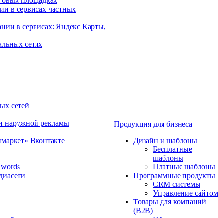
говых площадках
ии в сервисах частных
нии в сервисах: Яндекс Карты,
альных сетях
ных сетей
 и наружной рекламы
Продукция для бизнеса
имаркет» Вконтакте
Дизайн и шаблоны
Бесплатные
шаблоны
dwords
Платные шаблоны
диасети
Программные продукты
CRM системы
Управление сайтом
Товары для компаний
(B2B)