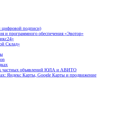
 цифровой подписи)
ния и программного обеспечения «Эвотор»
рикс24»
Мой Склад»
ты
zon
дках
сах частных объявлений ЮЛА и АВИТО
ах: Яндекс Карты, Google Карты и продвижение