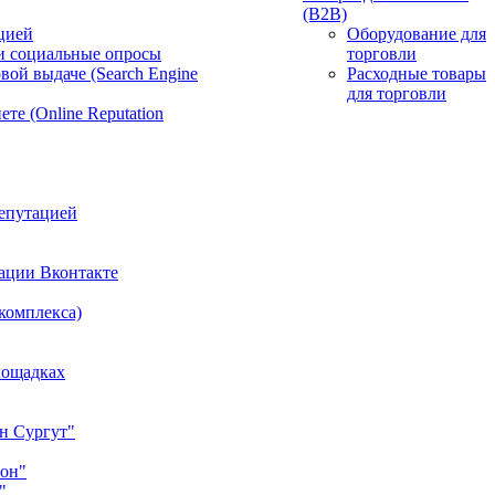
(B2B)
цией
Оборудование для
и социальные опросы
торговли
вой выдаче (Search Engine
Расходные товары
для торговли
те (Online Reputation
епутацией
ации Вконтакте
 комплекса)
лощадках
н Сургут"
йон"
"