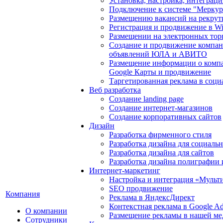
Установка, настройка, интеграц
Подключение к системе "Мерку
Размещению вакансий на рекрут
Регистрация и продвижение в Wil
Размещении на электронных тор
Создание и продвижение компан
объявлений ЮЛА и АВИТО
Размещение информации о компа
Google Карты и продвижение
Таргетированная реклама в соци
Веб разработка
Создание landing page
Создание интернет-магазинов
Создание корпоративных сайтов
Дизайн
Разработка фирменного стиля
Разработка дизайна для социаль
Разработка дизайна для сайтов
Разработка дизайна полиграфии
Интернет-маркетинг
Настройка и интеграция «Мульт
SEO продвижение
Компания
Реклама в ЯндексДирект
Контекстная реклама в Google A
О компании
Размещение рекламы в нашей ме
Сотрудники