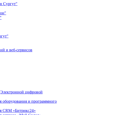
н Сургут"
йон"
"
ргут"
ий и веб-сервисов
(Электронной цифровой
ия оборудования и программного
ция CRM «Битрикс24»