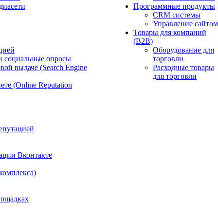
диасети
Программные продукты
CRM системы
Управление сайтом
Товары для компаний
(B2B)
цией
Оборудование для
и социальные опросы
торговли
вой выдаче (Search Engine
Расходные товары
для торговли
те (Online Reputation
епутацией
ации Вконтакте
 комплекса)
лощадках