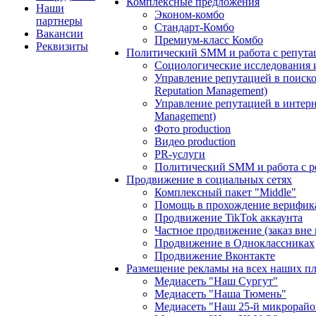
Комплексные предложения
Наши
Эконом-комбо
партнеры
Стандарт-Комбо
Вакансии
Премиум-класс Комбо
Реквизиты
Политический SMM и работа с репута
Социологические исследования 
Управление репутацией в поиско
Reputation Management)
Управление репутацией в интерне
Management)
Фото production
Видео production
PR-услуги
Политический SMM и работа с р
Продвижение в социальных сетях
Комплексный пакет "Middle"
Помощь в прохождение верифик
Продвижение TikTok аккаунта
Частное продвижение (заказ вне
Продвижение в Одноклассниках
Продвижение Вконтакте
Размещение рекламы на всех наших п
Медиасеть "Наш Сургут"
Медиасеть "Наша Тюмень"
Медиасеть "Наш 25-й микрорайо