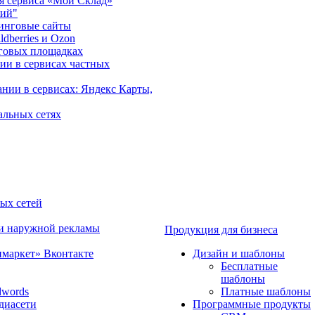
ия сервиса «Мой Склад»
рий"
инговые сайты
dberries и Ozon
говых площадках
ии в сервисах частных
нии в сервисах: Яндекс Карты,
альных сетях
ных сетей
 и наружной рекламы
Продукция для бизнеса
имаркет» Вконтакте
Дизайн и шаблоны
Бесплатные
шаблоны
dwords
Платные шаблоны
диасети
Программные продукты