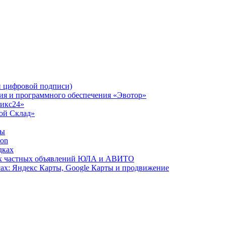
 цифровой подписи)
ния и программного обеспечения «Эвотор»
рикс24»
Мой Склад»
ты
zon
дках
сах частных объявлений ЮЛА и АВИТО
ах: Яндекс Карты, Google Карты и продвижение