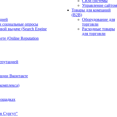
CRM системы
Управление сайтом
Товары для компаний
(B2B)
цией
Оборудование для
и социальные опросы
торговли
вой выдаче (Search Engine
Расходные товары
для торговли
те (Online Reputation
епутацией
ации Вконтакте
 комплекса)
лощадках
н Сургут"