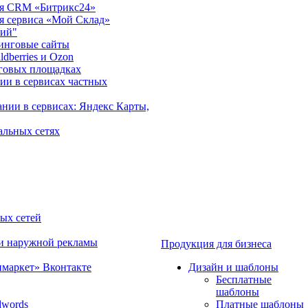
ция CRM «Битрикс24»
ия сервиса «Мой Склад»
рий"
инговые сайты
dberries и Ozon
говых площадках
ии в сервисах частных
нии в сервисах: Яндекс Карты,
альных сетях
ных сетей
 и наружной рекламы
Продукция для бизнеса
имаркет» Вконтакте
Дизайн и шаблоны
Бесплатные
шаблоны
dwords
Платные шаблоны