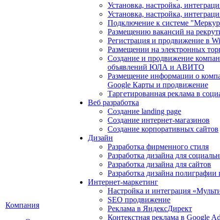
Установка, настройка, интегра
Установка, настройка, интеграц
Подключение к системе "Мерку
Размещению вакансий на рекрут
Регистрация и продвижение в Wil
Размещении на электронных тор
Создание и продвижение компан
объявлений ЮЛА и АВИТО
Размещение информации о компа
Google Карты и продвижение
Таргетированная реклама в соци
Веб разработка
Создание landing page
Создание интернет-магазинов
Создание корпоративных сайтов
Дизайн
Разработка фирменного стиля
Разработка дизайна для социаль
Разработка дизайна для сайтов
Разработка дизайна полиграфии
Интернет-маркетинг
Настройка и интеграция «Мульт
SEO продвижение
Компания
Реклама в ЯндексДирект
Контекстная реклама в Google A