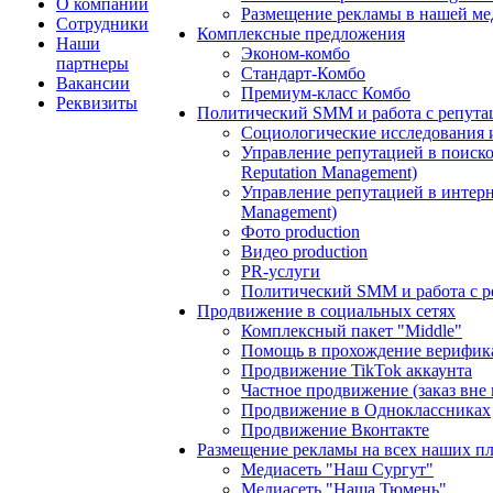
О компании
Размещение рекламы в нашей ме
Сотрудники
Комплексные предложения
Наши
Эконом-комбо
партнеры
Стандарт-Комбо
Вакансии
Премиум-класс Комбо
Реквизиты
Политический SMM и работа с репута
Социологические исследования 
Управление репутацией в поиско
Reputation Management)
Управление репутацией в интерне
Management)
Фото production
Видео production
PR-услуги
Политический SMM и работа с р
Продвижение в социальных сетях
Комплексный пакет "Middle"
Помощь в прохождение верифик
Продвижение TikTok аккаунта
Частное продвижение (заказ вне
Продвижение в Одноклассниках
Продвижение Вконтакте
Размещение рекламы на всех наших п
Медиасеть "Наш Сургут"
Медиасеть "Наша Тюмень"