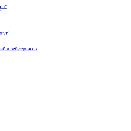
йон"
"
ргут"
ий и веб-сервисов