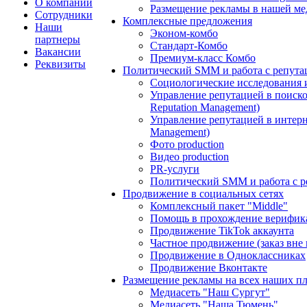
О компании
Размещение рекламы в нашей ме
Сотрудники
Комплексные предложения
Наши
Эконом-комбо
партнеры
Стандарт-Комбо
Вакансии
Премиум-класс Комбо
Реквизиты
Политический SMM и работа с репута
Социологические исследования 
Управление репутацией в поиско
Reputation Management)
Управление репутацией в интерне
Management)
Фото production
Видео production
PR-услуги
Политический SMM и работа с р
Продвижение в социальных сетях
Комплексный пакет "Middle"
Помощь в прохождение верифик
Продвижение TikTok аккаунта
Частное продвижение (заказ вне
Продвижение в Одноклассниках
Продвижение Вконтакте
Размещение рекламы на всех наших п
Медиасеть "Наш Сургут"
Медиасеть "Наша Тюмень"