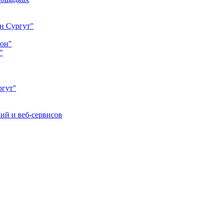
н Сургут"
йон"
"
ргут"
ий и веб-сервисов