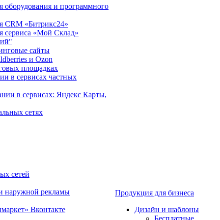
ия оборудования и программного
ция CRM «Битрикс24»
ия сервиса «Мой Склад»
рий"
инговые сайты
dberries и Ozon
говых площадках
ии в сервисах частных
нии в сервисах: Яндекс Карты,
альных сетях
ных сетей
 и наружной рекламы
Продукция для бизнеса
имаркет» Вконтакте
Дизайн и шаблоны
Бесплатные