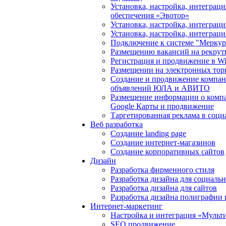
Установка, настройка, интеграц
обеспечения «Эвотор»
Установка, настройка, интегра
Установка, настройка, интеграц
Подключение к системе "Мерку
Размещению вакансий на рекрут
Регистрация и продвижение в Wil
Размещении на электронных тор
Создание и продвижение компан
объявлений ЮЛА и АВИТО
Размещение информации о компа
Google Карты и продвижение
Таргетированная реклама в соци
Веб разработка
Создание landing page
Создание интернет-магазинов
Создание корпоративных сайтов
Дизайн
Разработка фирменного стиля
Разработка дизайна для социаль
Разработка дизайна для сайтов
Разработка дизайна полиграфии
Интернет-маркетинг
Настройка и интеграция «Мульт
SEO продвижение