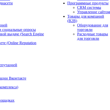
диасети
Программные продукты
CRM системы
Управление сайтом
Товары для компаний
(B2B)
цией
Оборудование для
и социальные опросы
торговли
вой выдаче (Search Engine
Расходные товары
для торговли
те (Online Reputation
епутацией
ации Вконтакте
 комплекса)
лощадках