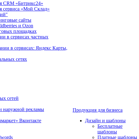
ция CRM «Битрикс24»
ия сервиса «Мой Склад»
рий"
инговые сайты
dberries и Ozon
говых площадках
ии в сервисах частных
нии в сервисах: Яндекс Карты,
альных сетях
ных сетей
 и наружной рекламы
Продукция для бизнеса
имаркет» Вконтакте
Дизайн и шаблоны
Бесплатные
шаблоны
dwords
Платные шаблоны