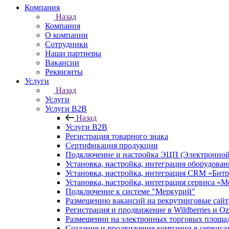
Компания
Назад
Компания
О компании
Сотрудники
Наши партнеры
Вакансии
Реквизиты
Услуги
Назад
Услуги
Услуги B2B
Назад
Услуги B2B
Регистрация товарного знака
Сертификация продукции
Подключение и настройка ЭЦП (Электронной
Установка, настройка, интеграция оборудова
Установка, настройка, интеграция CRM «Бит
Установка, настройка, интеграция сервиса «
Подключение к системе "Меркурий"
Размещению вакансий на рекрутинговые сай
Регистрация и продвижение в Wildberries и O
Размещении на электронных торговых площа
Создание и продвижение компании в серви