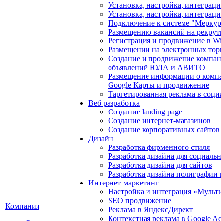
Установка, настройка, интегра
Установка, настройка, интеграц
Подключение к системе "Мерку
Размещению вакансий на рекрут
Регистрация и продвижение в Wil
Размещении на электронных тор
Создание и продвижение компан
объявлений ЮЛА и АВИТО
Размещение информации о компа
Google Карты и продвижение
Таргетированная реклама в соци
Веб разработка
Создание landing page
Создание интернет-магазинов
Создание корпоративных сайтов
Дизайн
Разработка фирменного стиля
Разработка дизайна для социаль
Разработка дизайна для сайтов
Разработка дизайна полиграфии
Интернет-маркетинг
Настройка и интеграция «Мульт
SEO продвижение
Компания
Реклама в ЯндексДирект
Контекстная реклама в Google A