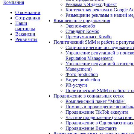
Компания
Реклама в ЯндексДирект
Контекстная реклама в Google A
О компании
Размещение рекламы в нашей ме
Сотрудники
Комплексные предложения
Наши
Эконом-комбо
партнеры
Стандарт-Комбо
Вакансии
Премиум-класс Комбо
Реквизиты
Политический SMM и работа с репута
Социологические исследования 
Управление репутацией в поиско
Reputation Management)
Управление репутацией в интерне
Management)
Фото production
Видео production
PR-услуги
Политический SMM и работа с р
Продвижение в социальных сетях
Комплексный пакет "Middle"
Помощь в прохождение верифик
Продвижение TikTok аккаунта
Частное продвижение (заказ вне
Продвижение в Одноклассниках
Продвижение Вконтакте
Размещение рекламы на всех наших п