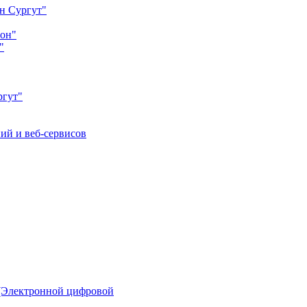
н Сургут"
йон"
"
ргут"
ий и веб-сервисов
(Электронной цифровой