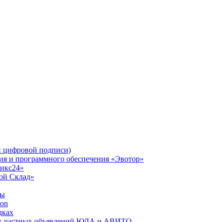
 цифровой подписи)
ния и программного обеспечения «Эвотор»
рикс24»
Мой Склад»
ты
zon
дках
сах частных объявлений ЮЛА и АВИТО