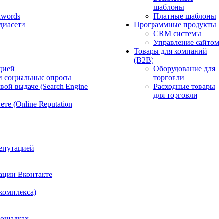
шаблоны
dwords
Платные шаблоны
диасети
Программные продукты
CRM системы
Управление сайтом
Товары для компаний
(B2B)
цией
Оборудование для
и социальные опросы
торговли
вой выдаче (Search Engine
Расходные товары
для торговли
те (Online Reputation
епутацией
ации Вконтакте
 комплекса)
лощадках