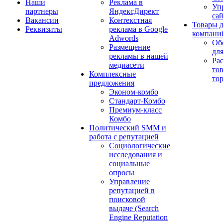
Наши
Реклама в
Уп
партнеры
ЯндексДирект
са
Вакансии
Контекстная
Товары 
Реквизиты
реклама в Google
компани
Adwords
Об
Размещение
дл
рекламы в нашей
Ра
медиасети
то
Комплексные
то
предложения
Эконом-комбо
Стандарт-Комбо
Премиум-класс
Комбо
Политический SMM и
работа с репутацией
Социологические
исследования и
социальные
опросы
Управление
репутацией в
поисковой
выдаче (Search
Engine Reputation