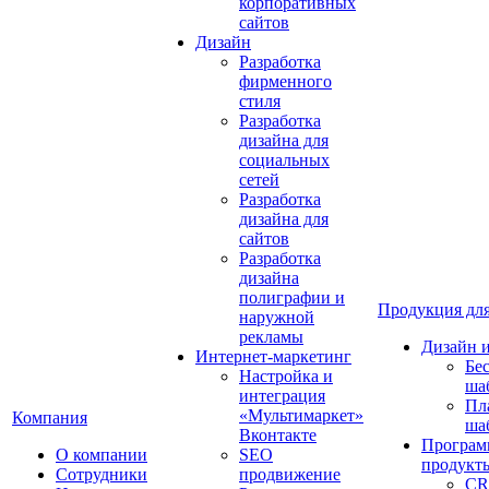
корпоративных
сайтов
Дизайн
Разработка
фирменного
стиля
Разработка
дизайна для
социальных
сетей
Разработка
дизайна для
сайтов
Разработка
дизайна
полиграфии и
Продукция для
наружной
рекламы
Дизайн 
Интернет-маркетинг
Бе
Настройка и
ша
интеграция
Пл
«Мультимаркет»
Компания
ша
Вконтакте
Програм
О компании
SEO
продукт
Сотрудники
продвижение
CR