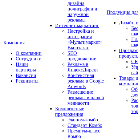
дизайна
полиграфии и
Продукция для
наружной
рекламы
Дизайн 
Интернет-маркетинг
Бе
Настройка и
ша
интеграция
Пл
«Мультимаркет»
Компания
ша
Вконтакте
Програм
О компании
SEO
продукт
Сотрудники
продвижение
CR
Наши
Реклама в
Уп
партнеры
ЯндексДирект
са
Вакансии
Контекстная
Товары 
Реквизиты
реклама в Google
компани
Adwords
Об
Размещение
дл
рекламы в нашей
Ра
медиасети
то
Комплексные
то
предложения
Эконом-комбо
Стандарт-Комбо
Премиум-класс
Комбо