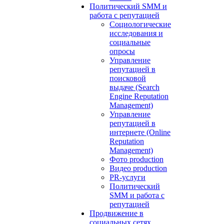
Политический SMM и
работа с репутацией
Социологические
исследования и
социальные
опросы
Управление
репутацией в
поисковой
выдаче (Search
Engine Reputation
Management)
Управление
репутацией в
интернете (Online
Reputation
Management)
Фото production
Видео production
PR-услуги
Политический
SMM и работа с
репутацией
Продвижение в
социальных сетях