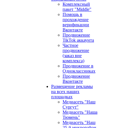
Комплексный
пакет "Middle"
Помощь в
прохождение
верификации
Вконтакте
Продвижение
TikTok аккаунта
Частное
продвижение
(заказ вне
комплекса)
Продвижение в
Одноклассниках
Продвижение
Вконтакте
Размещение рекламы
на всех наших
площадках
Медиасеть "Наш
Сургут"
Медиасеть "Наша
Тюмень"
Медиасеть "Наш
25-й микрорайон