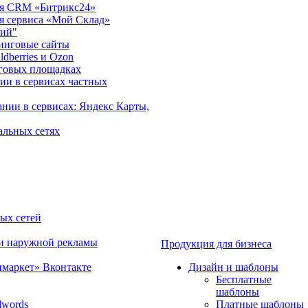
ция CRM «Битрикс24»
ия сервиса «Мой Склад»
рий"
инговые сайты
dberries и Ozon
говых площадках
ии в сервисах частных
нии в сервисах: Яндекс Карты,
альных сетях
ных сетей
 и наружной рекламы
Продукция для бизнеса
имаркет» Вконтакте
Дизайн и шаблоны
Бесплатные
шаблоны
dwords
Платные шаблоны