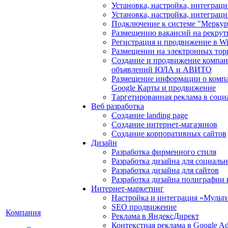
Установка, настройка, интегра
Установка, настройка, интеграц
Подключение к системе "Мерку
Размещению вакансий на рекрут
Регистрация и продвижение в Wil
Размещении на электронных тор
Создание и продвижение компан
объявлений ЮЛА и АВИТО
Размещение информации о компа
Google Карты и продвижение
Таргетированная реклама в соци
Веб разработка
Создание landing page
Создание интернет-магазинов
Создание корпоративных сайтов
Дизайн
Разработка фирменного стиля
Разработка дизайна для социаль
Разработка дизайна для сайтов
Разработка дизайна полиграфии
Интернет-маркетинг
Настройка и интеграция «Мульт
SEO продвижение
Компания
Реклама в ЯндексДирект
Контекстная реклама в Google A