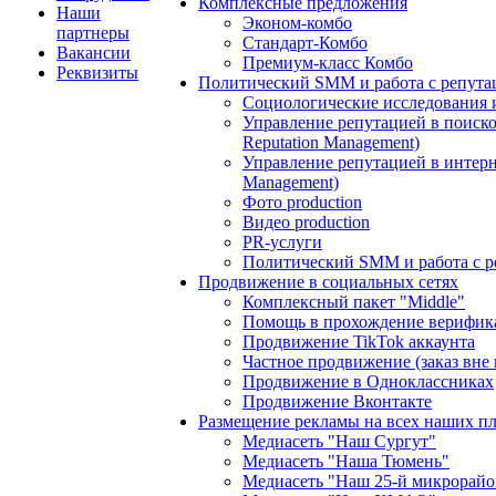
Комплексные предложения
Наши
Эконом-комбо
партнеры
Стандарт-Комбо
Вакансии
Премиум-класс Комбо
Реквизиты
Политический SMM и работа с репута
Социологические исследования 
Управление репутацией в поиско
Reputation Management)
Управление репутацией в интерне
Management)
Фото production
Видео production
PR-услуги
Политический SMM и работа с р
Продвижение в социальных сетях
Комплексный пакет "Middle"
Помощь в прохождение верифик
Продвижение TikTok аккаунта
Частное продвижение (заказ вне
Продвижение в Одноклассниках
Продвижение Вконтакте
Размещение рекламы на всех наших п
Медиасеть "Наш Сургут"
Медиасеть "Наша Тюмень"
Медиасеть "Наш 25-й микрорайо