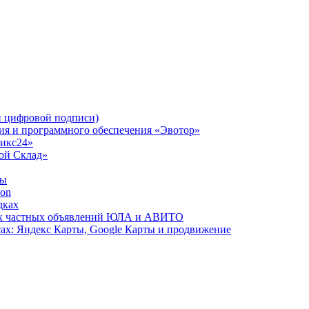
 цифровой подписи)
ния и программного обеспечения «Эвотор»
рикс24»
Мой Склад»
ты
zon
дках
сах частных объявлений ЮЛА и АВИТО
ах: Яндекс Карты, Google Карты и продвижение