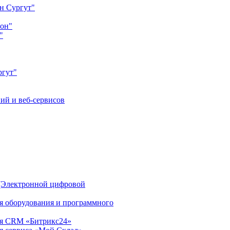
н Сургут"
йон"
"
ргут"
ий и веб-сервисов
(Электронной цифровой
ия оборудования и программного
ция CRM «Битрикс24»