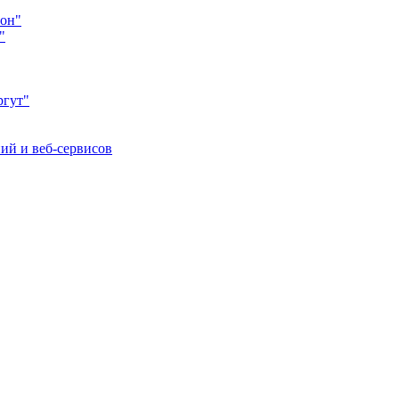
йон"
"
ргут"
ий и веб-сервисов