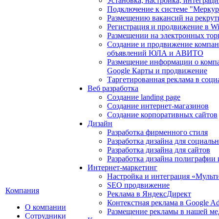
Установка, настройка, интеграц
Подключение к системе "Мерку
Размещению вакансий на рекрут
Регистрация и продвижение в Wil
Размещении на электронных тор
Создание и продвижение компан
объявлений ЮЛА и АВИТО
Размещение информации о компа
Google Карты и продвижение
Таргетированная реклама в соци
Веб разработка
Создание landing page
Создание интернет-магазинов
Создание корпоративных сайтов
Дизайн
Разработка фирменного стиля
Разработка дизайна для социаль
Разработка дизайна для сайтов
Разработка дизайна полиграфии
Интернет-маркетинг
Настройка и интеграция «Мульт
SEO продвижение
Компания
Реклама в ЯндексДирект
Контекстная реклама в Google A
О компании
Размещение рекламы в нашей ме
Сотрудники