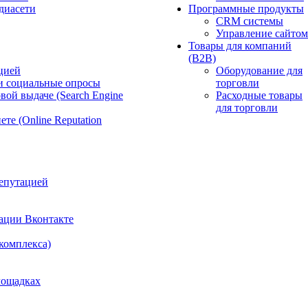
диасети
Программные продукты
CRM системы
Управление сайтом
Товары для компаний
(B2B)
цией
Оборудование для
и социальные опросы
торговли
вой выдаче (Search Engine
Расходные товары
для торговли
те (Online Reputation
епутацией
ации Вконтакте
 комплекса)
лощадках