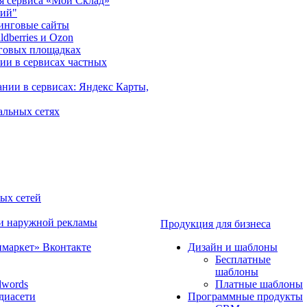
ия сервиса «Мой Склад»
рий"
инговые сайты
dberries и Ozon
говых площадках
ии в сервисах частных
нии в сервисах: Яндекс Карты,
альных сетях
ных сетей
 и наружной рекламы
Продукция для бизнеса
имаркет» Вконтакте
Дизайн и шаблоны
Бесплатные
шаблоны
dwords
Платные шаблоны
диасети
Программные продукты