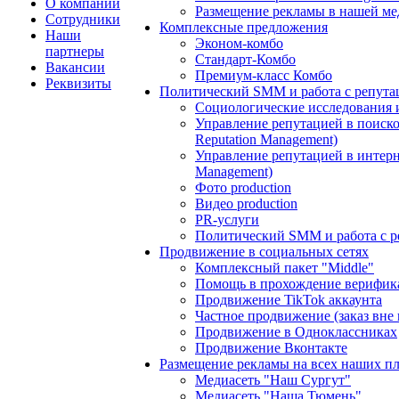
О компании
Размещение рекламы в нашей ме
Сотрудники
Комплексные предложения
Наши
Эконом-комбо
партнеры
Стандарт-Комбо
Вакансии
Премиум-класс Комбо
Реквизиты
Политический SMM и работа с репута
Социологические исследования 
Управление репутацией в поиско
Reputation Management)
Управление репутацией в интерне
Management)
Фото production
Видео production
PR-услуги
Политический SMM и работа с р
Продвижение в социальных сетях
Комплексный пакет "Middle"
Помощь в прохождение верифик
Продвижение TikTok аккаунта
Частное продвижение (заказ вне
Продвижение в Одноклассниках
Продвижение Вконтакте
Размещение рекламы на всех наших п
Медиасеть "Наш Сургут"
Медиасеть "Наша Тюмень"