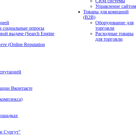
CRM системы
Управление сайтом
Товары для компаний
(B2B)
цией
Оборудование для
и социальные опросы
торговли
вой выдаче (Search Engine
Расходные товары
для торговли
те (Online Reputation
епутацией
ации Вконтакте
 комплекса)
лощадках
н Сургут"