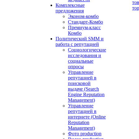
то
Комплексные
то
предложения
Эконом-комбо
Стандарт-Комбо
Премиум-класс
Комбо
Политический SMM и
работа с репутацией
Социологические
исследования и
социальные
опросы
Управление
репутацией в
поисковой
выдаче (Search
Engine Reputation
Management)
Управление
репутацией в
интернете (Online
Reputation
Management)
Фото production