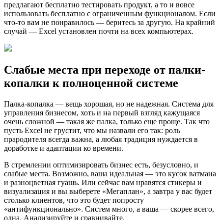
предлагают бесплатно тестировать продукт, а то и вовсе
использовать бесплатно с ограниченным функционалом. Если
что-то вам не понравилось — беритесь за другую. На крайний
случай — Excel установлен почти на всех компьютерах.
Слабые места при переходе от палки-
копалки к полноценной системе
Палка-копалка — вещь хорошая, но не надежная. Система для
управления бизнесом, хоть и на первый взгляд кажущаяся
очень сложной — такая же палка, только еще проще. Так что
пусть Excel не грустит, что мы назвали его так: роль
прародителя всегда важна, а любая традиция нуждается в
доработке и адаптации ко времени.
В стремлении оптимизировать бизнес есть, безусловно, и
слабые места. Возможно, ваша идеальная — это кусок ватмана
и разноцветная гуашь. Или сейчас вам нравятся стикеры и
визуализация и вы выберете «Мегаплан», а завтра у вас будет
столько клиентов, что это будет попросту
«антифункционально». Систем много, а ваша — скорее всего,
одна. Анализируйте и сравнивайте.