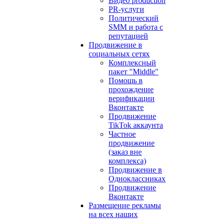
Видео production
PR-услуги
Политический
SMM и работа с
репутацией
Продвижение в
социальных сетях
Комплексный
пакет "Middle"
Помощь в
прохождение
верификации
Вконтакте
Продвижение
TikTok аккаунта
Частное
продвижение
(заказ вне
комплекса)
Продвижение в
Одноклассниках
Продвижение
Вконтакте
Размещение рекламы
на всех наших