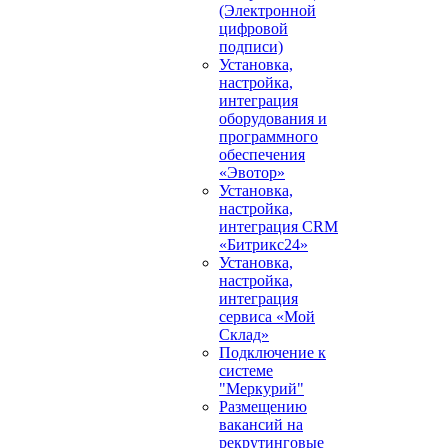
(Электронной
цифровой
подписи)
Установка,
настройка,
интеграция
оборудования и
программного
обеспечения
«Эвотор»
Установка,
настройка,
интеграция CRM
«Битрикс24»
Установка,
настройка,
интеграция
сервиса «Мой
Склад»
Подключение к
системе
"Меркурий"
Размещению
вакансий на
рекрутинговые