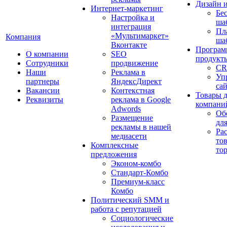
Дизайн 
Интернет-маркетинг
Бе
Настройка и
ша
интеграция
Пл
«Мультимаркет»
Компания
ша
Вконтакте
Програм
О компании
SEO
продукт
Сотрудники
продвижение
CR
Наши
Реклама в
Уп
партнеры
ЯндексДирект
са
Вакансии
Контекстная
Товары 
Реквизиты
реклама в Google
компани
Adwords
Об
Размещение
дл
рекламы в нашей
Ра
медиасети
то
Комплексные
то
предложения
Эконом-комбо
Стандарт-Комбо
Премиум-класс
Комбо
Политический SMM и
работа с репутацией
Социологические