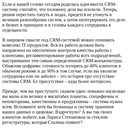
Если в вашей голове сегодня родилась идея ввести CRM-
систему считайте, что половину дела вы осилили. Теперь,
решив перестать тонуть в лидах, придется не утонуть в
великом разнообразии систем, а затем интегрировать это дело
в бизнес в принципе и в головы каждого сотрудника в
отдельности.
В широком смысле под CRM-системой можно понимать
комплекс IT-продуктов. Вся их работа должна быть
направлена на обеспечение контроля качества работы с
клиентами, регламентирование работы всех подразделений,
выстраивание тем самым определенной CRM-конъюнктуры.
Объясняя цифрами: готовность потерять до 40% клиентов в
обычном режиме и до 90% в том случае, если вы уволили
сотрудника или он заболел – это история про отсутствие
системы CRM. Ее присутствие – куда более интересно.
Прежде, чем вы приступите, скажем одно: неважно насколько
вы малы или велики в масштабах планеты, специфичны и
неповторимы, качественны и продуктивны – система нужна
всем. Вспомните хотя бы больницы и систему хранения
ваших данных о здоровье. Вздрогнули? А вы так своих
клиентов любите, как Лариса Степановна за стеклом
регистратуры, которая Сталина помнит?