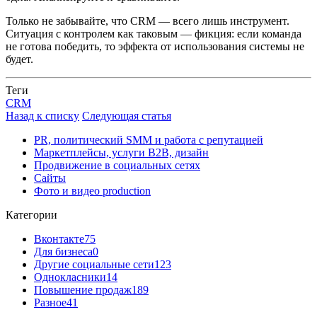
Только не забывайте, что CRM — всего лишь инструмент.
Ситуация с контролем как таковым — фикция: если команда
не готова победить, то эффекта от использования системы не
будет.
Теги
CRM
Назад к списку
Следующая статья
PR, политический SMM и работа с репутацией
Маркетплейсы, услуги B2B, дизайн
Продвижение в социальных сетях
Сайты
Фото и видео production
Категории
Вконтакте
75
Для бизнеса
0
Другие социальные сети
123
Однокласники
14
Повышение продаж
189
Разное
41