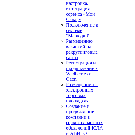
настройка,
интеграция
сервиса «Мой
Склад»
Подключение к
системе
"Меркурий"
Размещению
вакансий на
рекрутинговые
сайты
Регистрация и
продвижение в
Wildberries и
Ozon
Размещении на
электронных
торговых
площадках
Создание и
продвижение
компании в
сервисах частных
объявлений ЮЛА
и АВИТО