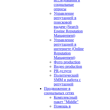
исследования и
социальные
опросы
Управление
репутацией в
поисковой
выдаче (Search
Engine Reputation
Management)
Управление
репутацией в
интернете (Online
Reputation
Management)
Фото production
Видео production
PR-услуги
Политический
SMM и работа с
репутацией
Продвижение в
социальных сетях
Комплексный
пакет "Middle"
Помощь в