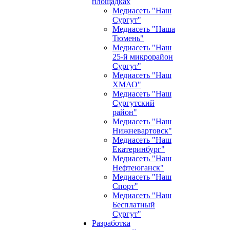
площадках
Медиасеть "Наш
Сургут"
Медиасеть "Наша
Тюмень"
Медиасеть "Наш
25-й микрорайон
Сургут"
Медиасеть "Наш
ХМАО"
Медиасеть "Наш
Сургутский
район"
Медиасеть "Наш
Нижневартовск"
Медиасеть "Наш
Екатеринбург"
Медиасеть "Наш
Нефтеюганск"
Медиасеть "Наш
Спорт"
Медиасеть "Наш
Бесплатный
Сургут"
Разработка