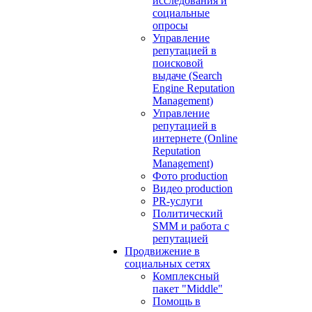
исследования и
социальные
опросы
Управление
репутацией в
поисковой
выдаче (Search
Engine Reputation
Management)
Управление
репутацией в
интернете (Online
Reputation
Management)
Фото production
Видео production
PR-услуги
Политический
SMM и работа с
репутацией
Продвижение в
социальных сетях
Комплексный
пакет "Middle"
Помощь в