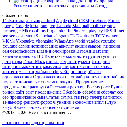
Регистрация товарного знака для защиты бренда
Облако тегов
1С-Битрикс
amazon
android
Apple
cloud
CRM
facebook
Forbes
google
Google
instagram
jivo
Lamoda
Mail
mail
mail.ru group
messenger
Microsoft
myTarget
ok
OK
Pinterest
playkey
RSS
Runet
seo
seo сайт
smm
Snapchat
telegram
TikTok
tinder
TON
twitter
VK
vk
Vkontakte
vkontakte
WhatsApp
worki
yandex
youtube
Youtube
администрирование
аккаунт
акции
амазон
Андроид
бан
безопасность
Билайн
блокировка
ВатсАп
Ватсапп
ведение
видео
вк
ВК
Вконтакте
вконтакте
группа
гугл
Гугл
дети
игры
Илон Маск
инстаграм
инструмент
Интернет
интернет маркетинг
комментарии
контекстный реклама
контент
магазин
майкрософт
мейл
новости
облако
одноклассники
Одноклассники
ок
онлайн консультант
паблик
подкаст
поисковые системы
покупка
Продвижение
продвижение
раскрутка
Рассылки
реклама
Россия
рост
Рунет
рынок
сайт
сайт продвижение
Сбербанк
сбербанк
сберчат
сео
сео продвижение
смм
Статьи
сумма
твиттер
телеграм
тикток
Тинькофф
фейсбук
форбс
Функции
экономика
эппл
Ютуб
ютуб
Яндекс
яндекс поисковая система
©2013 - 2026 Все права защищены.
Политика конфиденциальности