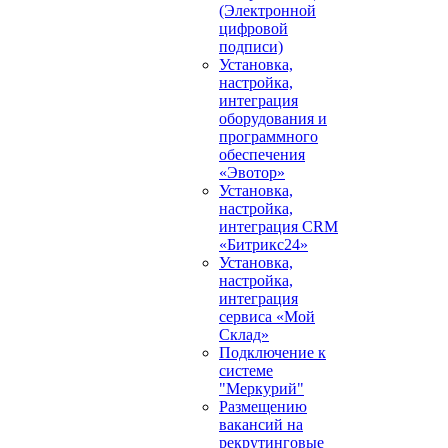
(Электронной
цифровой
подписи)
Установка,
настройка,
интеграция
оборудования и
программного
обеспечения
«Эвотор»
Установка,
настройка,
интеграция CRM
«Битрикс24»
Установка,
настройка,
интеграция
сервиса «Мой
Склад»
Подключение к
системе
"Меркурий"
Размещению
вакансий на
рекрутинговые