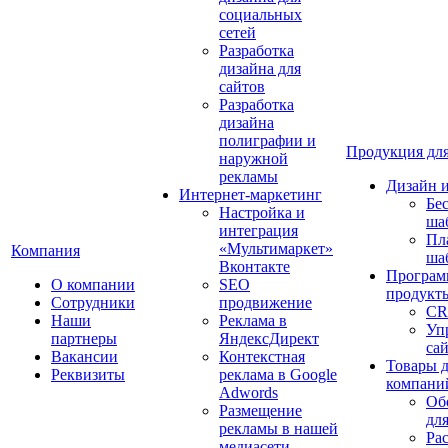
социальных
сетей
Разработка
дизайна для
сайтов
Разработка
дизайна
полиграфии и
Продукция для
наружной
рекламы
Дизайн 
Интернет-маркетинг
Бе
Настройка и
ша
интеграция
Пл
«Мультимаркет»
Компания
ша
Вконтакте
Програм
О компании
SEO
продукт
Сотрудники
продвижение
CR
Наши
Реклама в
Уп
партнеры
ЯндексДирект
са
Вакансии
Контекстная
Товары 
Реквизиты
реклама в Google
компани
Adwords
Об
Размещение
дл
рекламы в нашей
Ра
медиасети