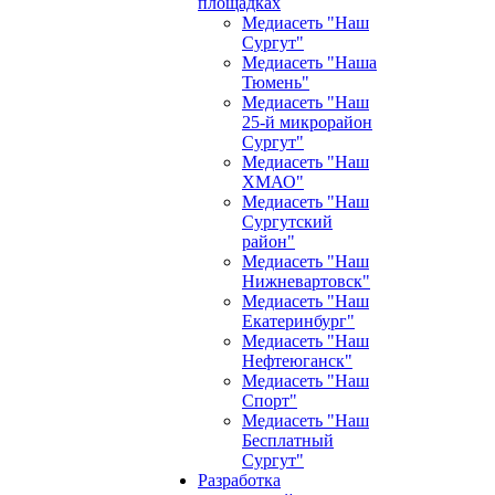
площадках
Медиасеть "Наш
Сургут"
Медиасеть "Наша
Тюмень"
Медиасеть "Наш
25-й микрорайон
Сургут"
Медиасеть "Наш
ХМАО"
Медиасеть "Наш
Сургутский
район"
Медиасеть "Наш
Нижневартовск"
Медиасеть "Наш
Екатеринбург"
Медиасеть "Наш
Нефтеюганск"
Медиасеть "Наш
Спорт"
Медиасеть "Наш
Бесплатный
Сургут"
Разработка