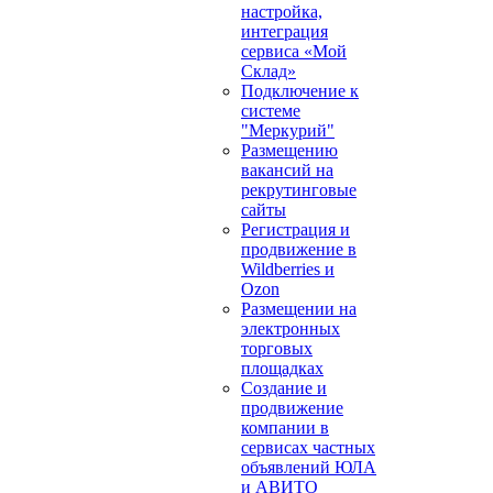
настройка,
интеграция
сервиса «Мой
Склад»
Подключение к
системе
"Меркурий"
Размещению
вакансий на
рекрутинговые
сайты
Регистрация и
продвижение в
Wildberries и
Ozon
Размещении на
электронных
торговых
площадках
Создание и
продвижение
компании в
сервисах частных
объявлений ЮЛА
и АВИТО