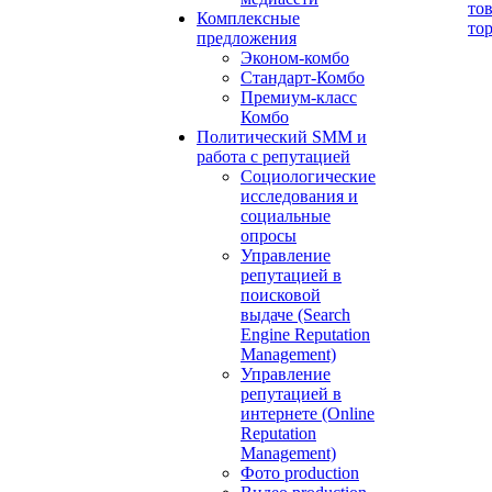
то
Комплексные
то
предложения
Эконом-комбо
Стандарт-Комбо
Премиум-класс
Комбо
Политический SMM и
работа с репутацией
Социологические
исследования и
социальные
опросы
Управление
репутацией в
поисковой
выдаче (Search
Engine Reputation
Management)
Управление
репутацией в
интернете (Online
Reputation
Management)
Фото production