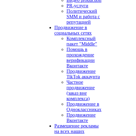
Видео production
PR-услуги
Политический
SMM и работа с
репутацией
Продвижение в
социальных сетях
Комплексный
пакет "Middle"
Помощь в
прохождение
верификации
Вконтакте
Продвижение
TikTok аккаунта
Частное
продвижение
(заказ вне
комплекса)
Продвижение в
Одноклассниках
Продвижение
Вконтакте
Размещение рекламы
на всех наших