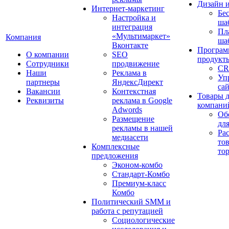
Дизайн 
Интернет-маркетинг
Бе
Настройка и
ша
интеграция
Пл
«Мультимаркет»
Компания
ша
Вконтакте
Програм
О компании
SEO
продукт
Сотрудники
продвижение
CR
Наши
Реклама в
Уп
партнеры
ЯндексДирект
са
Вакансии
Контекстная
Товары 
Реквизиты
реклама в Google
компани
Adwords
Об
Размещение
дл
рекламы в нашей
Ра
медиасети
то
Комплексные
то
предложения
Эконом-комбо
Стандарт-Комбо
Премиум-класс
Комбо
Политический SMM и
работа с репутацией
Социологические