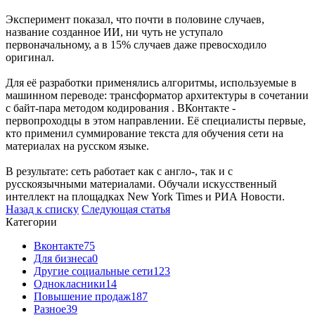
Эксперимент показал, что почти в половине случаев,
название созданное ИИ, ни чуть не уступало
первоначальному, а в 15% случаев даже превосходило
оригинал.
Для её разработки применялись алгоритмы, используемые в
машинном переводе: трансформатор архитектуры в сочетании
с байт-пара методом кодирования . ВКонтакте -
первопроходцы в этом направлении. Её специалисты первые,
кто применил суммирование текста для обучения сети на
материалах на русском языке.
В результате: сеть работает как с англо-, так и с
русскоязычными материалами. Обучали искусственный
интеллект на площадках New York Times и РИА Новости.
Назад к списку
Следующая статья
Категории
Вконтакте
75
Для бизнеса
0
Другие социальные сети
123
Однокласники
14
Повышение продаж
187
Разное
39