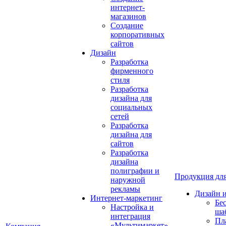
интернет-
магазинов
Создание
корпоративных
сайтов
Дизайн
Разработка
фирменного
стиля
Разработка
дизайна для
социальных
сетей
Разработка
дизайна для
сайтов
Разработка
дизайна
полиграфии и
Продукция для
наружной
рекламы
Дизайн 
Интернет-маркетинг
Бе
Настройка и
ша
интеграция
Пл
«Мультимаркет»