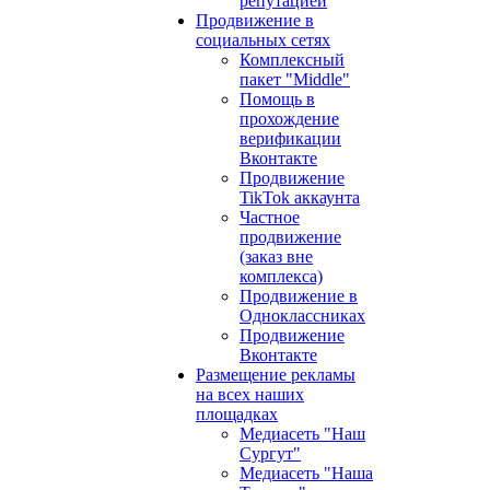
репутацией
Продвижение в
социальных сетях
Комплексный
пакет "Middle"
Помощь в
прохождение
верификации
Вконтакте
Продвижение
TikTok аккаунта
Частное
продвижение
(заказ вне
комплекса)
Продвижение в
Одноклассниках
Продвижение
Вконтакте
Размещение рекламы
на всех наших
площадках
Медиасеть "Наш
Сургут"
Медиасеть "Наша