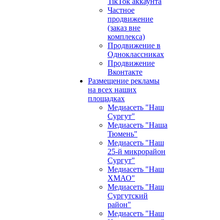
TikTok аккаунта
Частное
продвижение
(заказ вне
комплекса)
Продвижение в
Одноклассниках
Продвижение
Вконтакте
Размещение рекламы
на всех наших
площадках
Медиасеть "Наш
Сургут"
Медиасеть "Наша
Тюмень"
Медиасеть "Наш
25-й микрорайон
Сургут"
Медиасеть "Наш
ХМАО"
Медиасеть "Наш
Сургутский
район"
Медиасеть "Наш