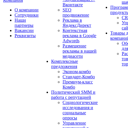
Компания
ша
Вконтакте
Програм
О компании
SEO
продукт
Сотрудники
продвижение
CR
Наши
Реклама в
Уп
партнеры
ЯндексДирект
са
Вакансии
Контекстная
Товары 
Реквизиты
реклама в Google
компани
Adwords
Об
Размещение
дл
рекламы в нашей
Ра
медиасети
то
Комплексные
то
предложения
Эконом-комбо
Стандарт-Комбо
Премиум-класс
Комбо
Политический SMM и
работа с репутацией
Социологические
исследования и
социальные
опросы
Управление