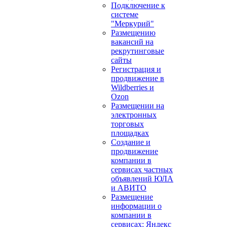
Подключение к
системе
"Меркурий"
Размещению
вакансий на
рекрутинговые
сайты
Регистрация и
продвижение в
Wildberries и
Ozon
Размещении на
электронных
торговых
площадках
Создание и
продвижение
компании в
сервисах частных
объявлений ЮЛА
и АВИТО
Размещение
информации о
компании в
сервисах: Яндекс