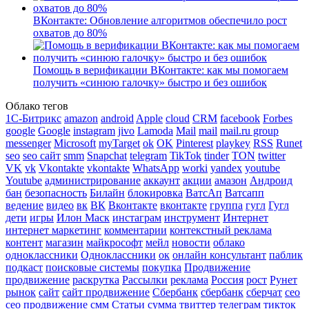
ВКонтакте: Обновление алгоритмов обеспечило рост
охватов до 80%
Помощь в верификации ВКонтакте: как мы помогаем
получить «синюю галочку» быстро и без ошибок
Облако тегов
1С-Битрикс
amazon
android
Apple
cloud
CRM
facebook
Forbes
google
Google
instagram
jivo
Lamoda
Mail
mail
mail.ru group
messenger
Microsoft
myTarget
ok
OK
Pinterest
playkey
RSS
Runet
seo
seo сайт
smm
Snapchat
telegram
TikTok
tinder
TON
twitter
VK
vk
Vkontakte
vkontakte
WhatsApp
worki
yandex
youtube
Youtube
администрирование
аккаунт
акции
амазон
Андроид
бан
безопасность
Билайн
блокировка
ВатсАп
Ватсапп
ведение
видео
вк
ВК
Вконтакте
вконтакте
группа
гугл
Гугл
дети
игры
Илон Маск
инстаграм
инструмент
Интернет
интернет маркетинг
комментарии
контекстный реклама
контент
магазин
майкрософт
мейл
новости
облако
одноклассники
Одноклассники
ок
онлайн консультант
паблик
подкаст
поисковые системы
покупка
Продвижение
продвижение
раскрутка
Рассылки
реклама
Россия
рост
Рунет
рынок
сайт
сайт продвижение
Сбербанк
сбербанк
сберчат
сео
сео продвижение
смм
Статьи
сумма
твиттер
телеграм
тикток