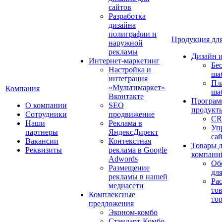
сайтов
Разработка
дизайна
полиграфии и
Продукция для
наружной
рекламы
Дизайн 
Интернет-маркетинг
Бе
Настройка и
ша
интеграция
Пл
«Мультимаркет»
Компания
ша
Вконтакте
Програм
О компании
SEO
продукт
Сотрудники
продвижение
CR
Наши
Реклама в
Уп
партнеры
ЯндексДирект
са
Вакансии
Контекстная
Товары 
Реквизиты
реклама в Google
компани
Adwords
Об
Размещение
дл
рекламы в нашей
Ра
медиасети
то
Комплексные
то
предложения
Эконом-комбо
Стандарт-Комбо