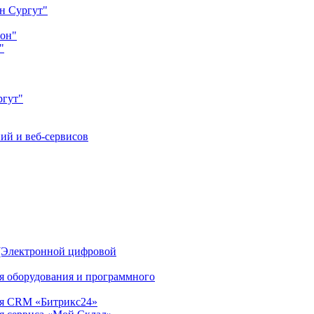
н Сургут"
йон"
"
ргут"
ий и веб-сервисов
(Электронной цифровой
ия оборудования и программного
ция CRM «Битрикс24»