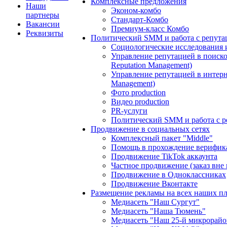
Комплексные предложения
Наши
Эконом-комбо
партнеры
Стандарт-Комбо
Вакансии
Премиум-класс Комбо
Реквизиты
Политический SMM и работа с репута
Социологические исследования 
Управление репутацией в поиско
Reputation Management)
Управление репутацией в интерне
Management)
Фото production
Видео production
PR-услуги
Политический SMM и работа с р
Продвижение в социальных сетях
Комплексный пакет "Middle"
Помощь в прохождение верифик
Продвижение TikTok аккаунта
Частное продвижение (заказ вне
Продвижение в Одноклассниках
Продвижение Вконтакте
Размещение рекламы на всех наших п
Медиасеть "Наш Сургут"
Медиасеть "Наша Тюмень"
Медиасеть "Наш 25-й микрорайо