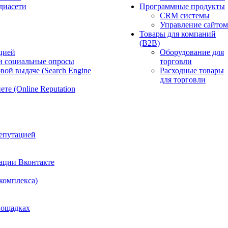
диасети
Программные продукты
CRM системы
Управление сайтом
Товары для компаний
(B2B)
цией
Оборудование для
и социальные опросы
торговли
вой выдаче (Search Engine
Расходные товары
для торговли
те (Online Reputation
епутацией
ации Вконтакте
 комплекса)
лощадках