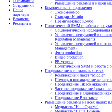
О компании
Размещение рекламы в нашей ме
Сотрудники
Комплексные предложения
Наши
Эконом-комбо
партнеры
Стандарт-Комбо
Вакансии
Премиум-класс Комбо
Реквизиты
Политический SMM и работа с репута
Социологические исследования 
Управление репутацией в поиско
Reputation Management)
Управление репутацией в интерне
Management)
Фото production
Видео production
PR-услуги
Политический SMM и работа с р
Продвижение в социальных сетях
Комплексный пакет "Middle"
Помощь в прохождение верифик
Продвижение TikTok аккаунта
Частное продвижение (заказ вне
Продвижение в Одноклассниках
Продвижение Вконтакте
Размещение рекламы на всех наших п
Медиасеть "Наш Сургут"
Медиасеть "Наша Тюмень"