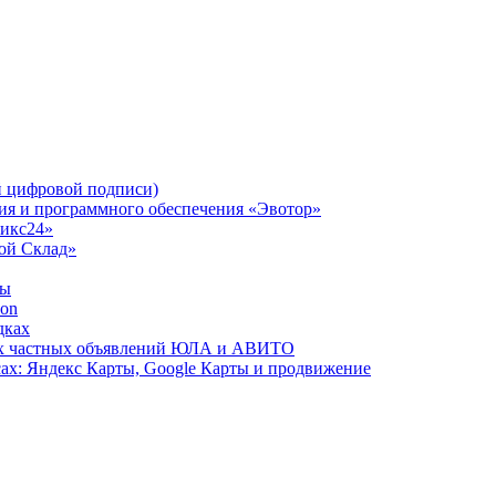
 цифровой подписи)
ния и программного обеспечения «Эвотор»
рикс24»
Мой Склад»
ты
zon
дках
сах частных объявлений ЮЛА и АВИТО
ах: Яндекс Карты, Google Карты и продвижение