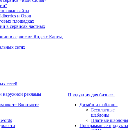
ия сервиса «Мой Склад»
рий"
инговые сайты
dberries и Ozon
говых площадках
ии в сервисах частных
нии в сервисах: Яндекс Карты,
альных сетях
ных сетей
 и наружной рекламы
Продукция для бизнеса
имаркет» Вконтакте
Дизайн и шаблоны
Бесплатные
шаблоны
dwords
Платные шаблоны
диасети
Программные продукты