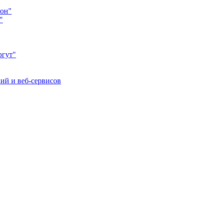
йон"
"
ргут"
ий и веб-сервисов