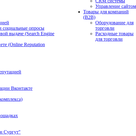
CRM системы
Управление сайтом
Товары для компаний
(B2B)
цией
Оборудование для
и социальные опросы
торговли
вой выдаче (Search Engine
Расходные товары
для торговли
те (Online Reputation
епутацией
ации Вконтакте
 комплекса)
лощадках
н Сургут"