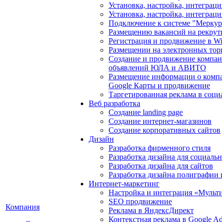
Установка, настройка, интегра
Установка, настройка, интеграц
Подключение к системе "Мерку
Размещению вакансий на рекрут
Регистрация и продвижение в Wil
Размещении на электронных тор
Создание и продвижение компан
объявлений ЮЛА и АВИТО
Размещение информации о компа
Google Карты и продвижение
Таргетированная реклама в соци
Веб разработка
Создание landing page
Создание интернет-магазинов
Создание корпоративных сайтов
Дизайн
Разработка фирменного стиля
Разработка дизайна для социаль
Разработка дизайна для сайтов
Разработка дизайна полиграфии
Интернет-маркетинг
Настройка и интеграция «Мульт
SEO продвижение
Компания
Реклама в ЯндексДирект
Контекстная реклама в Google A