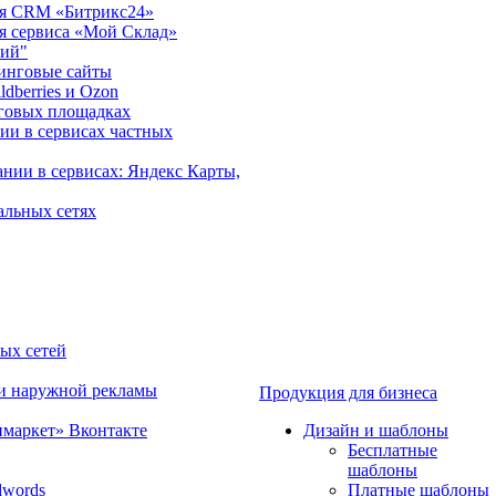
ция CRM «Битрикс24»
ия сервиса «Мой Склад»
рий"
инговые сайты
dberries и Ozon
говых площадках
ии в сервисах частных
нии в сервисах: Яндекс Карты,
альных сетях
ных сетей
 и наружной рекламы
Продукция для бизнеса
имаркет» Вконтакте
Дизайн и шаблоны
Бесплатные
шаблоны
dwords
Платные шаблоны