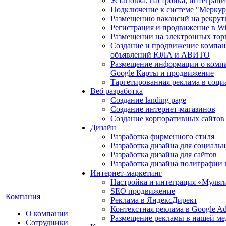
Установка, настройка, интеграц
Подключение к системе "Мерку
Размещению вакансий на рекрут
Регистрация и продвижение в Wil
Размещении на электронных тор
Создание и продвижение компан
объявлений ЮЛА и АВИТО
Размещение информации о компа
Google Карты и продвижение
Таргетированная реклама в соци
Веб разработка
Создание landing page
Создание интернет-магазинов
Создание корпоративных сайтов
Дизайн
Разработка фирменного стиля
Разработка дизайна для социаль
Разработка дизайна для сайтов
Разработка дизайна полиграфии
Интернет-маркетинг
Настройка и интеграция «Мульт
SEO продвижение
Компания
Реклама в ЯндексДирект
Контекстная реклама в Google A
О компании
Размещение рекламы в нашей ме
Сотрудники