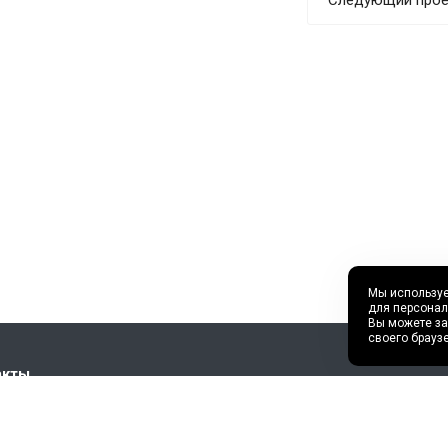
Мы используе
для персонал
Вы можете за
своего брауз
акты
г. Сургут, Улица Профсою
) 717-30-58