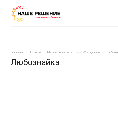
Главная
Проекты
Маркетплейсы, услуги B2B, дизайн
Любозн
Любознайка