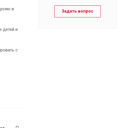
ерсию в
Задать вопрос
е детей и
ировать с
кт