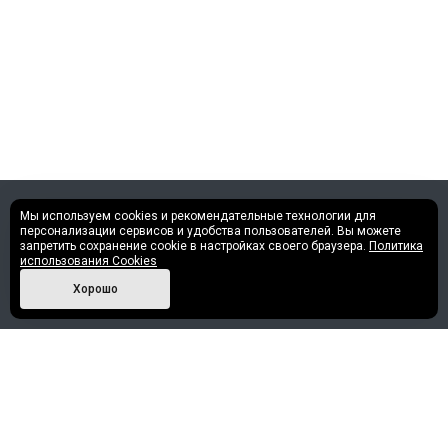
Мы используем cookies и рекомендательные технологии для
©2013 - 2026 Все права защищены.
персонализации сервисов и удобства пользователей. Вы можете
запретить сохранение cookie в настройках своего браузера.
Политика
использования Cookies
Политика конфиденциальности
Хорошо
Наши контакты
+7 (952) 717-30-58
info@nashe-reshenie.ru