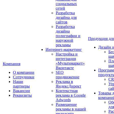
социальных
сетей
Разработка
дизайна для
сайтов
Разработка
дизайна
полиграфии и
Продукция для
наружной
рекламы
Дизайн 
Интернет-маркетинг
Бе
Настройка и
ша
интеграция
Пл
«Мультимаркет»
Компания
ша
Вконтакте
Програм
О компании
SEO
продукт
Сотрудники
продвижение
CR
Наши
Реклама в
Уп
партнеры
ЯндексДирект
са
Вакансии
Контекстная
Товары 
Реквизиты
реклама в Google
компани
Adwords
Об
Размещение
дл
рекламы в нашей
Ра
медиасети