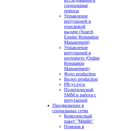
исследования и
социальные
опросы
Управление
репутацией в
поисковой
выдаче (Search
Engine Reputation
Management)
Управление
репутацией в
интернете (Online
Reputation
Management)
Фото production
Видео production
PR-услуги
Политический
SMM и работа с
репутацией
Продвижение в
социальных сетях
Комплексный
пакет "Middle"
Помощь в