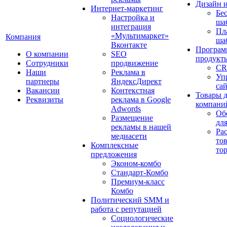
Дизайн 
Интернет-маркетинг
Бе
Настройка и
ша
интеграция
Пл
«Мультимаркет»
Компания
ша
Вконтакте
Програм
О компании
SEO
продукт
Сотрудники
продвижение
CR
Наши
Реклама в
Уп
партнеры
ЯндексДирект
са
Вакансии
Контекстная
Товары 
Реквизиты
реклама в Google
компани
Adwords
Об
Размещение
дл
рекламы в нашей
Ра
медиасети
то
Комплексные
то
предложения
Эконом-комбо
Стандарт-Комбо
Премиум-класс
Комбо
Политический SMM и
работа с репутацией
Социологические