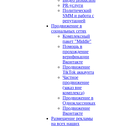
Видео production
PR-услуги
Политический
SMM и работа с
репутацией
Продвижение в
социальных сетях
Комплексный
пакет "Middle"
Помощь в
прохождение
верификации
Вконтакте
Продвижение
TikTok аккаунта
Частное
продвижение
(заказ вне
комплекса)
Продвижение в
Одноклассниках
Продвижение
Вконтакте
Размещение рекламы
на всех наших