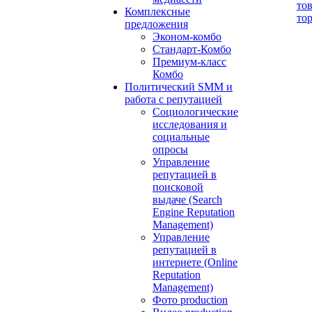
то
Комплексные
то
предложения
Эконом-комбо
Стандарт-Комбо
Премиум-класс
Комбо
Политический SMM и
работа с репутацией
Социологические
исследования и
социальные
опросы
Управление
репутацией в
поисковой
выдаче (Search
Engine Reputation
Management)
Управление
репутацией в
интернете (Online
Reputation
Management)
Фото production