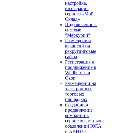
настройка,
интеграция
сервиса «Мой
Склад»
Подключение к
системе
"Меркурий"
Размещению
вакансий на
рекрутинговые
сайты
Регистрация и
продвижение в
Wildberries и
Ozon
Размещении на
электронных
торговых
площадках
Создание и
продвижение
компании в
сервисах частных
объявлений ЮЛА
и АВИТО