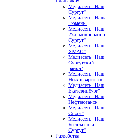
площадках
Медиасеть "Наш
Сургут"
Медиасеть "Наша
Тюмень"
Медиасеть "Наш
25-й микрорайон
Сургут"
Медиасеть "Наш
ХМАО"
Медиасеть "Наш
Сургутский
район"
Медиасеть "Наш
Нижневартовск"
Медиасеть "Наш
Екатеринбург"
Медиасеть "Наш
Нефтеюганск"
Медиасеть "Наш
Спорт"
Медиасеть "Наш
Бесплатный
Сургут"
Разработка