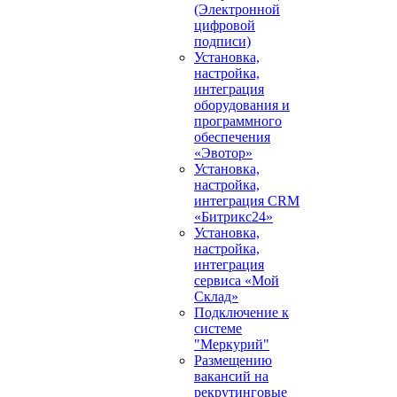
(Электронной
цифровой
подписи)
Установка,
настройка,
интеграция
оборудования и
программного
обеспечения
«Эвотор»
Установка,
настройка,
интеграция CRM
«Битрикс24»
Установка,
настройка,
интеграция
сервиса «Мой
Склад»
Подключение к
системе
"Меркурий"
Размещению
вакансий на
рекрутинговые