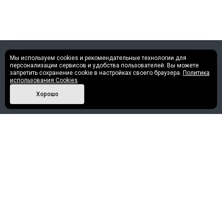
Мы используем cookies и рекомендательные технологии для
©2013 - 2026 Все права защищены.
персонализации сервисов и удобства пользователей. Вы можете
запретить сохранение cookie в настройках своего браузера.
Политика
использования Cookies
Политика конфиденциальности
Хорошо
Наши контакты
+7 (952) 717-30-58
info@nashe-reshenie.ru
г. Сургут, Улица Профсоюзов, 52/1