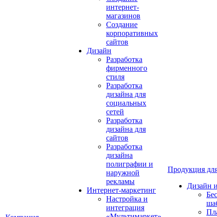
интернет-
магазинов
Создание
корпоративных
сайтов
Дизайн
Разработка
фирменного
стиля
Разработка
дизайна для
социальных
сетей
Разработка
дизайна для
сайтов
Разработка
дизайна
полиграфии и
Продукция для
наружной
рекламы
Дизайн 
Интернет-маркетинг
Бе
Настройка и
ша
интеграция
Пл
«Мультимаркет»