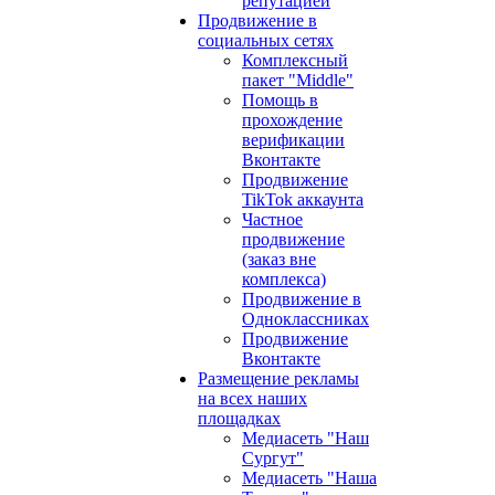
репутацией
Продвижение в
социальных сетях
Комплексный
пакет "Middle"
Помощь в
прохождение
верификации
Вконтакте
Продвижение
TikTok аккаунта
Частное
продвижение
(заказ вне
комплекса)
Продвижение в
Одноклассниках
Продвижение
Вконтакте
Размещение рекламы
на всех наших
площадках
Медиасеть "Наш
Сургут"
Медиасеть "Наша