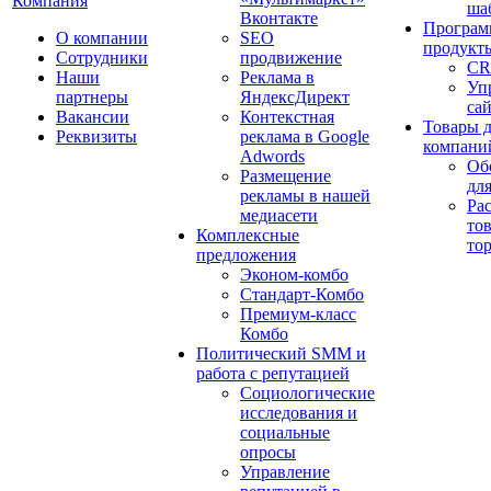
Компания
ша
Вконтакте
Програм
О компании
SEO
продукт
Сотрудники
продвижение
CR
Наши
Реклама в
Уп
партнеры
ЯндексДирект
са
Вакансии
Контекстная
Товары 
Реквизиты
реклама в Google
компани
Adwords
Об
Размещение
дл
рекламы в нашей
Ра
медиасети
то
Комплексные
то
предложения
Эконом-комбо
Стандарт-Комбо
Премиум-класс
Комбо
Политический SMM и
работа с репутацией
Социологические
исследования и
социальные
опросы
Управление