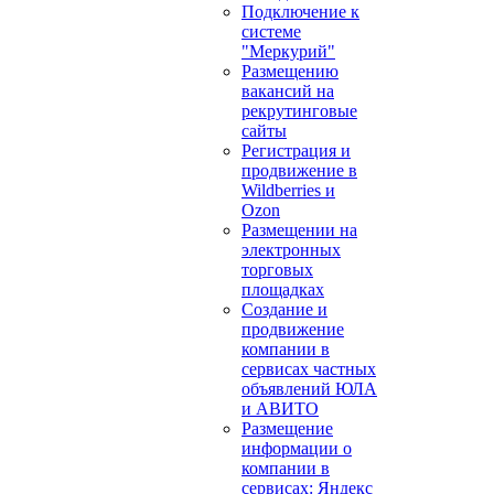
Подключение к
системе
"Меркурий"
Размещению
вакансий на
рекрутинговые
сайты
Регистрация и
продвижение в
Wildberries и
Ozon
Размещении на
электронных
торговых
площадках
Создание и
продвижение
компании в
сервисах частных
объявлений ЮЛА
и АВИТО
Размещение
информации о
компании в
сервисах: Яндекс