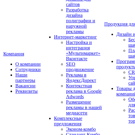
сайтов
Разработка
дизайна
полиграфии и
Продукция для
наружной
рекламы
Дизайн 
Интернет-маркетинг
Бе
Настройка и
ша
интеграция
Пл
«Мультимаркет»
Компания
ша
Вконтакте
Програм
О компании
SEO
продукт
Сотрудники
продвижение
CR
Наши
Реклама в
Уп
партнеры
ЯндексДирект
са
Вакансии
Контекстная
Товары 
Реквизиты
реклама в Google
компани
Adwords
Об
Размещение
дл
рекламы в нашей
Ра
медиасети
то
Комплексные
то
предложения
Эконом-комбо
Стандарт-Комбо