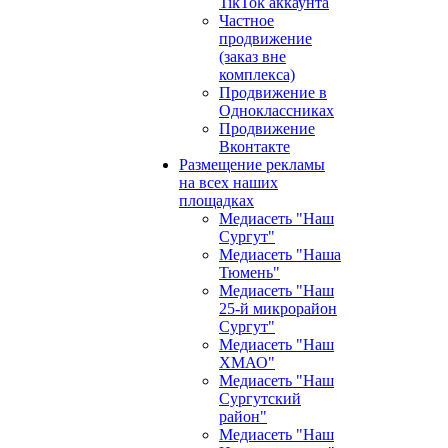
TikTok аккаунта
Частное
продвижение
(заказ вне
комплекса)
Продвижение в
Одноклассниках
Продвижение
Вконтакте
Размещение рекламы
на всех наших
площадках
Медиасеть "Наш
Сургут"
Медиасеть "Наша
Тюмень"
Медиасеть "Наш
25-й микрорайон
Сургут"
Медиасеть "Наш
ХМАО"
Медиасеть "Наш
Сургутский
район"
Медиасеть "Наш