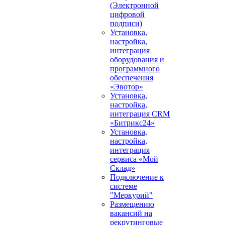
(Электронной
цифровой
подписи)
Установка,
настройка,
интеграция
оборудования и
программного
обеспечения
«Эвотор»
Установка,
настройка,
интеграция CRM
«Битрикс24»
Установка,
настройка,
интеграция
сервиса «Мой
Склад»
Подключение к
системе
"Меркурий"
Размещению
вакансий на
рекрутинговые