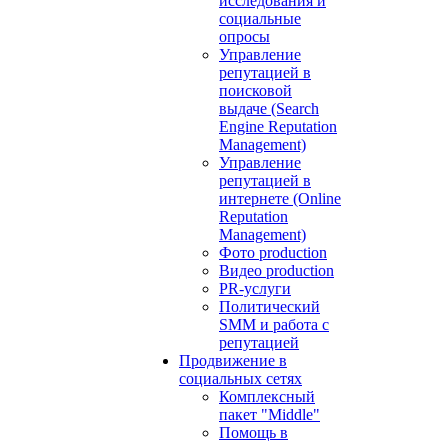
исследования и
социальные
опросы
Управление
репутацией в
поисковой
выдаче (Search
Engine Reputation
Management)
Управление
репутацией в
интернете (Online
Reputation
Management)
Фото production
Видео production
PR-услуги
Политический
SMM и работа с
репутацией
Продвижение в
социальных сетях
Комплексный
пакет "Middle"
Помощь в