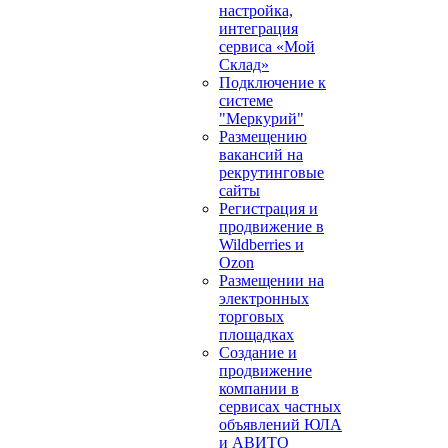
настройка,
интеграция
сервиса «Мой
Склад»
Подключение к
системе
"Меркурий"
Размещению
вакансий на
рекрутинговые
сайты
Регистрация и
продвижение в
Wildberries и
Ozon
Размещении на
электронных
торговых
площадках
Создание и
продвижение
компании в
сервисах частных
объявлений ЮЛА
и АВИТО