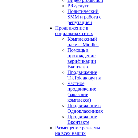
Видео production
PR-услуги
Политический
SMM и работа с
репутацией
Продвижение в
социальных сетях
Комплексный
пакет "Middle"
Помощь в
прохождение
верификации
Вконтакте
Продвижение
TikTok аккаунта
Частное
продвижение
(заказ вне
комплекса)
Продвижение в
Одноклассниках
Продвижение
Вконтакте
Размещение рекламы
на всех наших