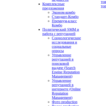
то
Комплексные
то
предложения
Эконом-комбо
Стандарт-Комбо
Премиум-класс
Комбо
Политический SMM и
работа с репутацией
Социологические
исследования и
социальные
опросы
Управление
репутацией в
поисковой
выдаче (Search
Engine Reputation
Management)
Управление
репутацией в
интернете (Online
Reputation
Management)
Фото production