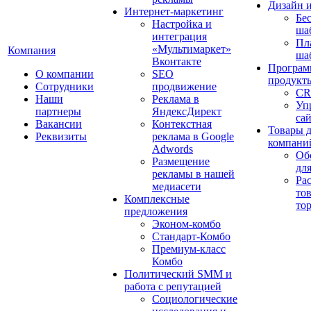
Дизайн 
Интернет-маркетинг
Бе
Настройка и
ша
интеграция
Пл
«Мультимаркет»
Компания
ша
Вконтакте
Програм
О компании
SEO
продукт
Сотрудники
продвижение
CR
Наши
Реклама в
Уп
партнеры
ЯндексДирект
са
Вакансии
Контекстная
Товары 
Реквизиты
реклама в Google
компани
Adwords
Об
Размещение
дл
рекламы в нашей
Ра
медиасети
то
Комплексные
то
предложения
Эконом-комбо
Стандарт-Комбо
Премиум-класс
Комбо
Политический SMM и
работа с репутацией
Социологические