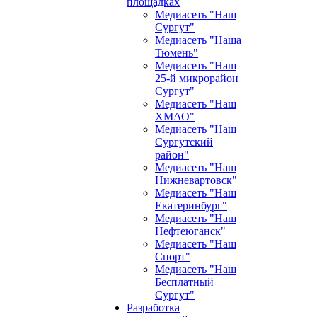
площадках
Медиасеть "Наш
Сургут"
Медиасеть "Наша
Тюмень"
Медиасеть "Наш
25-й микрорайон
Сургут"
Медиасеть "Наш
ХМАО"
Медиасеть "Наш
Сургутский
район"
Медиасеть "Наш
Нижневартовск"
Медиасеть "Наш
Екатеринбург"
Медиасеть "Наш
Нефтеюганск"
Медиасеть "Наш
Спорт"
Медиасеть "Наш
Бесплатный
Сургут"
Разработка