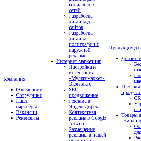
социальных
сетей
Разработка
дизайна для
сайтов
Разработка
дизайна
полиграфии и
Продукция для
наружной
рекламы
Дизайн 
Интернет-маркетинг
Бе
Настройка и
ша
интеграция
Пл
«Мультимаркет»
Компания
ша
Вконтакте
Програм
О компании
SEO
продукт
Сотрудники
продвижение
CR
Наши
Реклама в
Уп
партнеры
ЯндексДирект
са
Вакансии
Контекстная
Товары 
Реквизиты
реклама в Google
компани
Adwords
Об
Размещение
дл
рекламы в нашей
Ра
медиасети